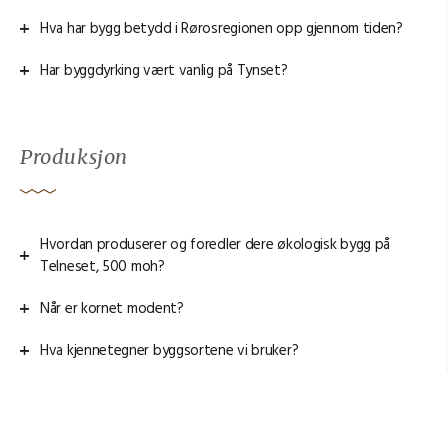
Hva har bygg betydd i Rørosregionen opp gjennom tiden?
Har byggdyrking vært vanlig på Tynset?
Produksjon
Hvordan produserer og foredler dere økologisk bygg på
Telneset, 500 moh?
Når er kornet modent?
Hva kjennetegner byggsortene vi bruker?
Hvordan vet dere at bygg fra Dyrk har god hygiensk kvalitet?